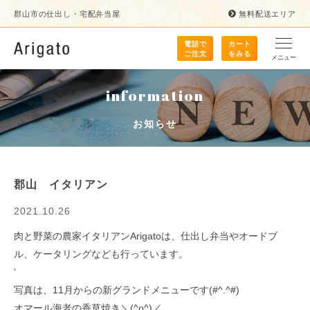
郡山市の仕出し・宅配弁当屋
無料配送エリア
電話で
カート
ご注文
をみる
メニュー
information
お知らせ
郡山 イタリアン
2021.10.26
肉と野菜の農家イタリアンArigatoは、仕出し弁当やオードブ
ル、ケータリングなども行っています。
‘
写真は、11月からの新グランドメニューです(#^.^#)
オマール海老の香草焼き＼(^o^)／