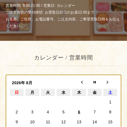
営業時間: 9:00-21:00 / 営業日: カレンダー
ご注文内容の受付締切: お受取日前日のお昼12:00まで
お名前、ご住所、お電話番号、ご注文内容、ご希望受取日時をお伝え
ください。
カレンダー / 営業時間
2026年 8月
日
月
火
水
木
金
土
1
2
3
4
5
6
7
8
9
10
11
12
13
14
15