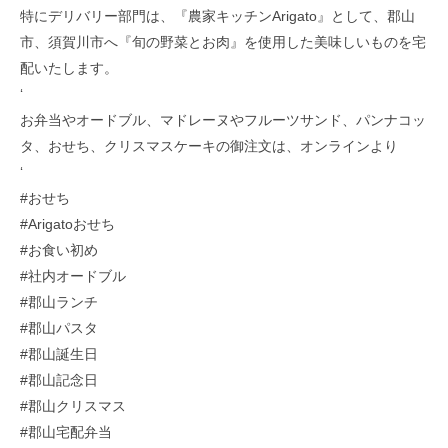
特にデリバリー部門は、『農家キッチンArigato』として、郡山
市、須賀川市へ『旬の野菜とお肉』を使用した美味しいものを宅
配いたします。
‘
お弁当やオードブル、マドレーヌやフルーツサンド、パンナコッ
タ、おせち、クリスマスケーキの御注文は、オンラインより
‘
#おせち
#Arigatoおせち
#お食い初め
#社内オードブル
#郡山ランチ
#郡山パスタ
#郡山誕生日
#郡山記念日
#郡山クリスマス
#郡山宅配弁当