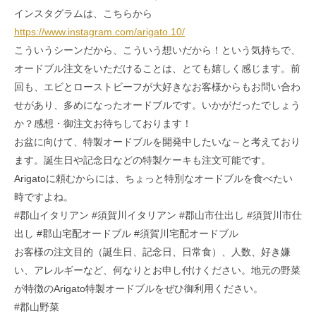
インスタグラムは、こちらから
https://www.instagram.com/arigato.10/
こういうシーンだから、こういう想いだから！という気持ちで、
オードブル注文をいただけることは、とても嬉しく感じます。前
回も、エビとローストビーフが大好きなお客様からもお問い合わ
せがあり、多めになったオードブルです。いかがだったでしょう
か？感想・御注文お待ちしております！
お盆に向けて、特製オードブルを開発中したいな～と考えており
ます。誕生日や記念日などの特製ケーキも注文可能です。
Arigatoに頼むからには、ちょっと特別なオードブルを食べたい
時ですよね。
#郡山イタリアン #須賀川イタリアン #郡山市仕出し #須賀川市仕
出し #郡山宅配オードブル #須賀川宅配オードブル
お客様の注文目的（誕生日、記念日、日常食）、人数、好き嫌
い、アレルギーなど、何なりとお申し付けください。地元の野菜
が特徴のArigato特製オードブルをぜひ御利用ください。
#郡山野菜