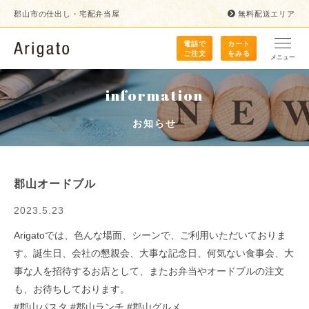
郡山市の仕出し・宅配弁当屋
無料配送エリア
電話で
カート
ご注文
をみる
メニュー
information
お知らせ
郡山オードブル
2023.5.23
Arigatoでは、色んな場面、シーンで、ご利用いただいておりま
す。誕生日、会社の懇親会、大事な記念日、何気ない食事会、大
事な人を招待するお店として、またお弁当やオードブルの注文
も、お待ちしております。
#郡山パスタ #郡山ランチ #郡山グルメ