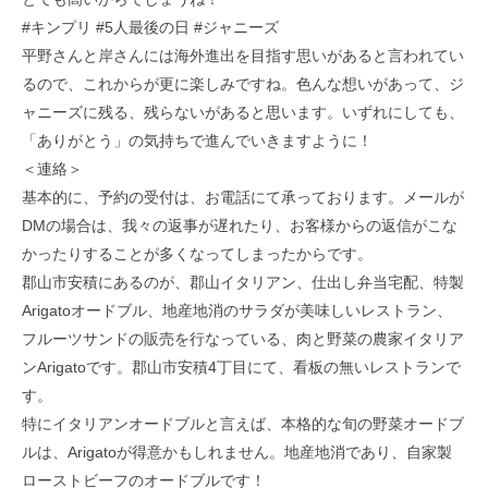
#キンプリ #5人最後の日 #ジャニーズ
平野さんと岸さんには海外進出を目指す思いがあると言われてい
るので、これからが更に楽しみですね。色んな想いがあって、ジ
ャニーズに残る、残らないがあると思います。いずれにしても、
「ありがとう」の気持ちで進んでいきますように！
＜連絡＞
基本的に、予約の受付は、お電話にて承っております。メールが
DMの場合は、我々の返事が遅れたり、お客様からの返信がこな
かったりすることが多くなってしまったからです。
郡山市安積にあるのが、郡山イタリアン、仕出し弁当宅配、特製
Arigatoオードブル、地産地消のサラダが美味しいレストラン、
フルーツサンドの販売を行なっている、肉と野菜の農家イタリア
ンArigatoです。郡山市安積4丁目にて、看板の無いレストランで
す。
特にイタリアンオードブルと言えば、本格的な旬の野菜オードブ
ルは、Arigatoが得意かもしれません。地産地消であり、自家製
ローストビーフのオードブルです！