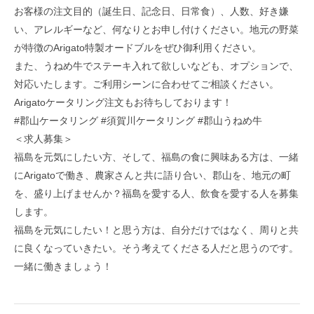
お客様の注文目的（誕生日、記念日、日常食）、人数、好き嫌
い、アレルギーなど、何なりとお申し付けください。地元の野菜
が特徴のArigato特製オードブルをぜひ御利用ください。
また、うねめ牛でステーキ入れて欲しいなども、オプションで、
対応いたします。ご利用シーンに合わせてご相談ください。
Arigatoケータリング注文もお待ちしております！
#郡山ケータリング #須賀川ケータリング #郡山うねめ牛
＜求人募集＞
福島を元気にしたい方、そして、福島の食に興味ある方は、一緒
にArigatoで働き、農家さんと共に語り合い、郡山を、地元の町
を、盛り上げませんか？福島を愛する人、飲食を愛する人を募集
します。
福島を元気にしたい！と思う方は、自分だけではなく、周りと共
に良くなっていきたい。そう考えてくださる人だと思うのです。
一緒に働きましょう！