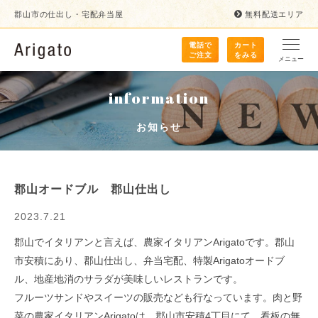
郡山市の仕出し・宅配弁当屋
無料配送エリア
電話で
カート
ご注文
をみる
メニュー
information
お知らせ
郡山オードブル 郡山仕出し
2023.7.21
郡山でイタリアンと言えば、農家イタリアンArigatoです。郡山
市安積にあり、郡山仕出し、弁当宅配、特製Arigatoオードブ
ル、地産地消のサラダが美味しいレストランです。
フルーツサンドやスイーツの販売なども行なっています。肉と野
菜の農家イタリアンArigatoは、郡山市安積4丁目にて、看板の無