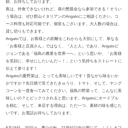
頼、お待ちしております。
夜は、外食できないけれど、昼の懇親会なら参加できる！そうい
う場合は、ぜひ郡山イタリアンのArigatoにご相談ください。コ
ース料理も対応可能です。個室もございます。大人数の場合は、
貸し切りもできます。
Arigatoでは、お客様との距離をこれからも大切にして、単なる
「お客様と店員さん」ではなく、『人と人』であり、Arigatoビ
ジョンである「福島の農業を世界一へ」という思いや、「お客様
を笑顔に、幸せにしたいんだ～！」という気持ちをストレートに
伝えて参ります！
Arigatoの夏野菜は、とっても美味しいです！昔ながら味をいか
がですか？先日畑で見てきたきゅうり、トマト、そして、ヤング
コーンを一度食べてみてください。福島の野菜って、こんなに美
味しいの？とビックリされると思います。Arigatoにオードブル
を頼む、そして、来店する理由は、ただ一つ、素材の味を感じた
いです。お電話お待ちしております。
8月19日、20日は、麓山の杜、21世紀記念公園にて、ふくしまフ