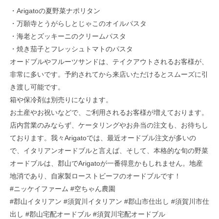
・Arigatoの夏野菜ナポリタン
・万願寺とうがらしとじゃこのオイルパスタ
・海老とズッキーニのクリームパスタ
・焼き茄子とフレッシュトマトのパスタ
オードブルやフルーツサンドは、テイクアウトされるお客様が、
非常に多いです。予約されてから来店いただけるとスムーズに引
き渡し可能です。
箱や保冷剤は別売りになります。
お土産やお祝いなどで、ご利用されるお客様が増えております。
店内営業のみならず、ケータリングやお弁当の注文も、お待ちし
ております。我々Arigatoでは、最近オードブル注文が多いの
で、イタリアンオードブルと言えば、そして、本格的な旬の野菜
オードブルは、郡山でArigatoが一番得意かもしれません。地産
地消であり、自家製ローストビーフのオードブルです！
#ニッケイファーム #空ちゃん農園
#郡山イタリアン #須賀川イタリアン #郡山市仕出し #須賀川市仕
出し #郡山宅配オードブル #須賀川宅配オードブル