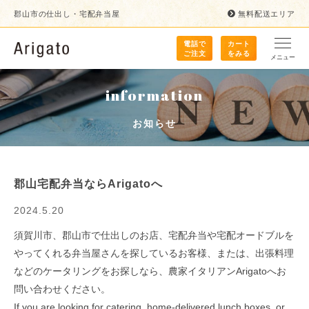
郡山市の仕出し・宅配弁当屋
無料配送エリア
電話で
カート
ご注文
をみる
メニュー
information
お知らせ
郡山宅配弁当ならArigatoへ
2024.5.20
須賀川市、郡山市で仕出しのお店、宅配弁当や宅配オードブルを
やってくれる弁当屋さんを探しているお客様、または、出張料理
などのケータリングをお探しなら、農家イタリアンArigatoへお
問い合わせください。
If you are looking for catering, home-delivered lunch boxes, or